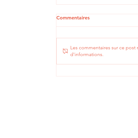
Commentaires
Les commentaires sur ce post n
d'informations.
Conférence-atelier chez
YourSide consacrée à la CO-
CREATiVE Communication
Contac