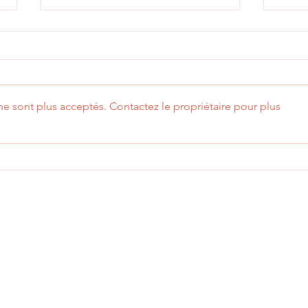
e sont plus acceptés. Contactez le propriétaire pour plus
YourSide s’installe dans ses
BFM 
nouveaux bureaux, au 14
cabi
avenue de Messine à Paris
les 
rech
t